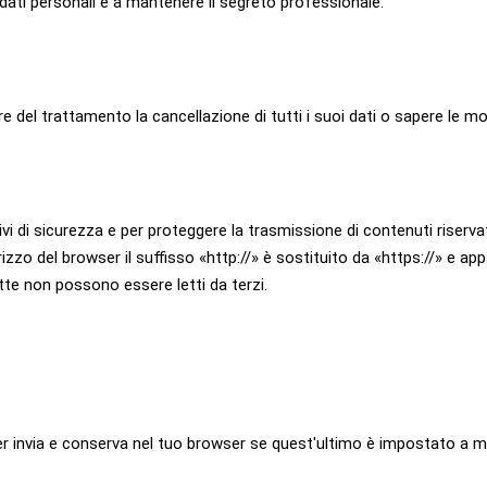
 dati personali e a mantenere il segreto professionale.
e del trattamento la cancellazione di tutti i suoi dati o sapere le mo
vi di sicurezza e per proteggere la trasmissione di contenuti riserva
dirizzo del browser il suffisso «http://» è sostituito da «https://» e a
tte non possono essere letti da terzi.
rver invia e conserva nel tuo browser se quest'ultimo è impostato a m